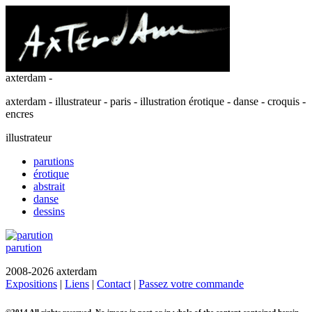
axterdam -
axterdam - illustrateur - paris - illustration érotique - danse - croquis -
encres
illustrateur
parutions
érotique
abstrait
danse
dessins
parution
2008-2026 axterdam
Expositions
|
Liens
|
Contact
|
Passez votre commande
©2014 All rights reserved. No image in part or in whole of the content contained herein,